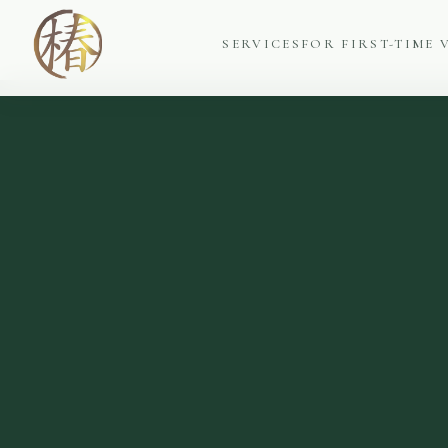
内
容
SERVICES
FOR FIRST-TIME 
を
ス
キ
ッ
プ